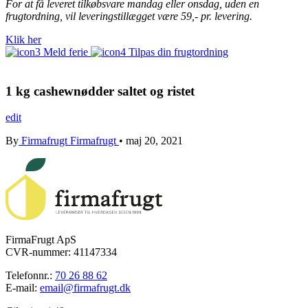
For at få leveret tilkøbsvare mandag eller onsdag, uden en
frugtordning, vil leveringstillægget være 59,- pr. levering.
Klik her
Meld ferie
Tilpas din frugtordning
1 kg cashewnødder saltet og ristet
edit
By
Firmafrugt Firmafrugt
•
maj 20, 2021
FirmaFrugt ApS
CVR-nummer: 41147334
Telefonnr.:
70 26 88 62
E-mail:
email@firmafrugt.dk