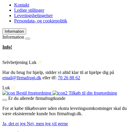
Kontakt
Ledige stillinger
Leveringsbetingelser
Persondata- og cookiepolitik
Information
Information
Info!
Selvbetjening
Luk
Har du brug for hjælp, sidder vi altid klar til at hjælpe dig på
email@firmafrugt.dk
eller tlf:
70 26 88 62
Luk
Bestil frugtordning
Tilkøb til din frugtordning
Er du allerede firmafrugtkunde
For at købe tilkøbsvarer uden ekstra leveringsomkostninger skal du
være eksisterende kunde hos firmafrugt.dk.
Ja, det er jeg
Nej, men jeg vil gerne