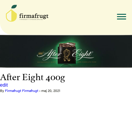
After Eight 400g
edit
By
Firmafrugt Firmafrugt
•
maj 20, 2021