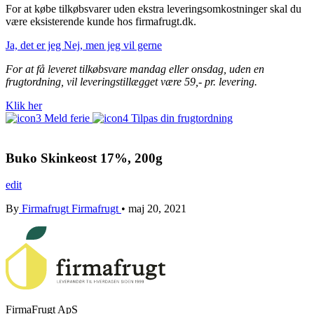
For at købe tilkøbsvarer uden ekstra leveringsomkostninger skal du
være eksisterende kunde hos firmafrugt.dk.
Ja, det er jeg
Nej, men jeg vil gerne
For at få leveret tilkøbsvare mandag eller onsdag, uden en
frugtordning, vil leveringstillægget være 59,- pr. levering.
Klik her
Meld ferie
Tilpas din frugtordning
Buko Skinkeost 17%, 200g
edit
By
Firmafrugt Firmafrugt
•
maj 20, 2021
FirmaFrugt ApS