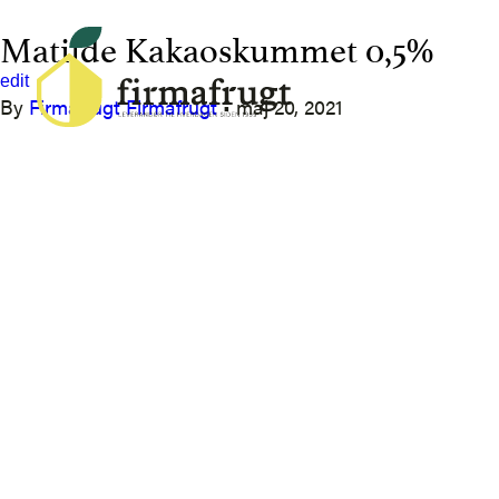
Matilde Kakaoskummet 0,5%
edit
By
Firmafrugt Firmafrugt
•
maj 20, 2021