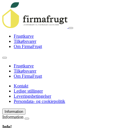
Frugtkurve
Tilkøbsvarer
Om FirmaFrugt
Frugtkurve
Tilkøbsvarer
Om FirmaFrugt
Kontakt
Ledige stillinger
Leveringsbetingelser
Persondata- og cookiepolitik
Information
Information
Info!