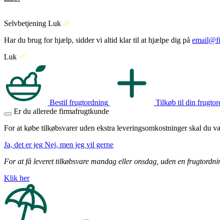
Selvbetjening
Luk
Har du brug for hjælp, sidder vi altid klar til at hjælpe dig på
email@fi
Luk
Bestil frugtordning
Tilkøb til din frugto
Er du allerede firmafrugtkunde
For at købe tilkøbsvarer uden ekstra leveringsomkostninger skal du v
Ja, det er jeg
Nej, men jeg vil gerne
For at få leveret tilkøbsvare mandag eller onsdag, uden en frugtordning
Klik her