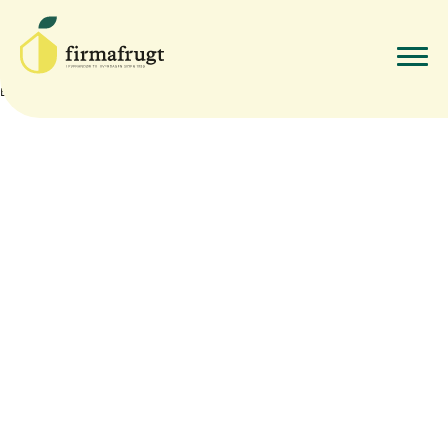
Pasta m/ grøn pesto & kylling
edit
By
Firmafrugt Firmafrugt
•
juni 23, 2021