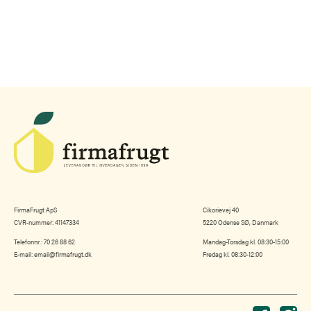
FirmaFrugt ApS
Cikorievej 40
CVR-nummer: 41147334
5220 Odense SØ, Danmark
Telefonnr.:
70 26 88 62
Mandag-Torsdag kl. 08:30-15:00
E-mail:
email@firmafrugt.dk
Fredag kl. 08:30-12:00