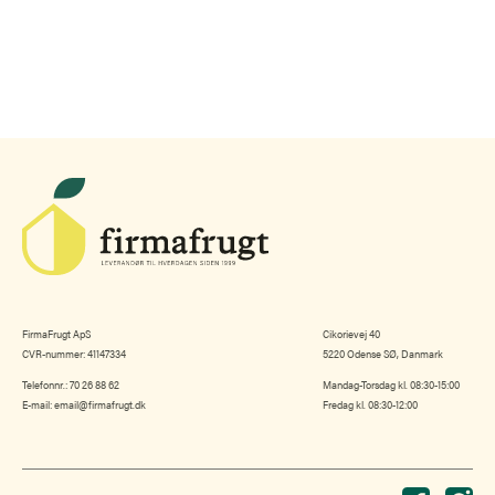
FirmaFrugt ApS
Cikorievej 40
CVR-nummer: 41147334
5220 Odense SØ, Danmark
Telefonnr.:
70 26 88 62
Mandag-Torsdag kl. 08:30-15:00
E-mail:
email@firmafrugt.dk
Fredag kl. 08:30-12:00