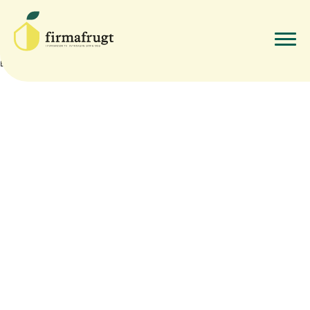
Øko. Sødmælk 3,5%
edit
By
Firmafrugt Firmafrugt
•
maj 20, 2021